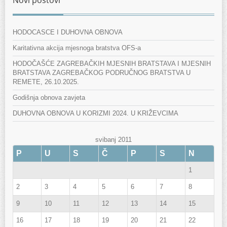
Novi postovi
HODOCASCE I DUHOVNA OBNOVA
Karitativna akcija mjesnoga bratstva OFS-a
HODOČAŠĆE ZAGREBAČKIH MJESNIH BRATSTAVA I MJESNIH
BRATSTAVA ZAGREBAČKOG PODRUČNOG BRATSTVA U
REMETE, 26.10.2025.
Godišnja obnova zavjeta
DUHOVNA OBNOVA U KORIZMI 2024. U KRIŽEVCIMA
svibanj 2011
P
U
S
Č
P
S
N
1
2
3
4
5
6
7
8
9
10
11
12
13
14
15
16
17
18
19
20
21
22