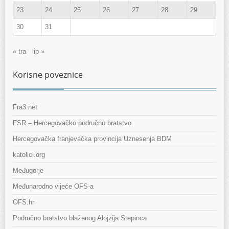
23
24
25
26
27
28
29
30
31
« tra
lip »
Korisne poveznice
Fra3.net
FSR – Hercegovačko područno bratstvo
Hercegovačka franjevačka provincija Uznesenja BDM
katolici.org
Međugorje
Međunarodno vijeće OFS-a
OFS.hr
Područno bratstvo blaženog Alojzija Stepinca