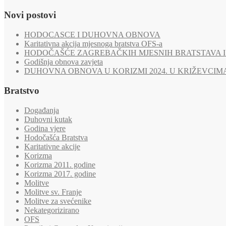
Novi postovi
HODOCASCE I DUHOVNA OBNOVA
Karitativna akcija mjesnoga bratstva OFS-a
HODOČAŠĆE ZAGREBAČKIH MJESNIH BRATSTAVA I 
Godišnja obnova zavjeta
DUHOVNA OBNOVA U KORIZMI 2024. U KRIŽEVCIM
Bratstvo
Događanja
Duhovni kutak
Godina vjere
Hodočašća Bratstva
Karitativne akcije
Korizma
Korizma 2011. godine
Korizma 2017. godine
Molitve
Molitve sv. Franje
Molitve za svećenike
Nekategorizirano
OFS