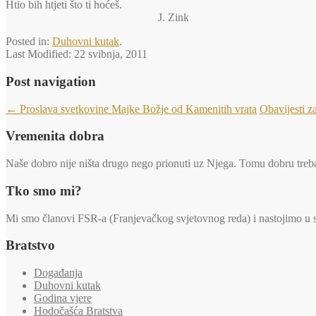
Htio bih htjeti što ti hoćeš.
J. Zink
Posted in:
Duhovni kutak
.
Last Modified:
22 svibnja, 2011
Post navigation
←
Proslava svetkovine Majke Božje od Kamenitih vrata
Obavijesti z
Vremenita dobra
Naše dobro nije ništa drugo nego prionuti uz Njega. Tomu dobru trebaj
Tko smo mi?
Mi smo članovi FSR-a (Franjevačkog svjetovnog reda) i nastojimo u svi
Bratstvo
Događanja
Duhovni kutak
Godina vjere
Hodočašća Bratstva