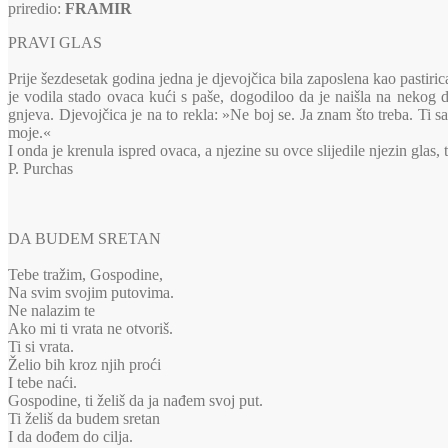
priredio:
FRAMIR
PRAVI GLAS
Prije šezdesetak godina jedna je djevojčica bila zaposlena kao pastiric
je vodila stado ovaca kući s paše, dogodiloo da je naišla na nekog d
gnjeva. Djevojčica je na to rekla: »Ne boj se. Ja znam što treba. Ti sam
moje.«
I onda je krenula ispred ovaca, a njezine su ovce slijedile njezin glas,
P. Purchas
DA BUDEM SRETAN
Tebe tražim, Gospodine,
Na svim svojim putovima.
Ne nalazim te
Ako mi ti vrata ne otvoriš.
Ti si vrata.
Želio bih kroz njih proći
I tebe naći.
Gospodine, ti želiš da ja nađem svoj put.
Ti želiš da budem sretan
I da dođem do cilja.