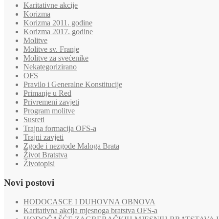
Karitativne akcije
Korizma
Korizma 2011. godine
Korizma 2017. godine
Molitve
Molitve sv. Franje
Molitve za svećenike
Nekategorizirano
OFS
Pravilo i Generalne Konstitucije
Primanje u Red
Privremeni zavjeti
Program molitve
Susreti
Trajna formacija OFS-a
Trajni zavjeti
Zgode i nezgode Maloga Brata
Život Bratstva
Životopisi
Novi postovi
HODOCASCE I DUHOVNA OBNOVA
Karitativna akcija mjesnoga bratstva OFS-a