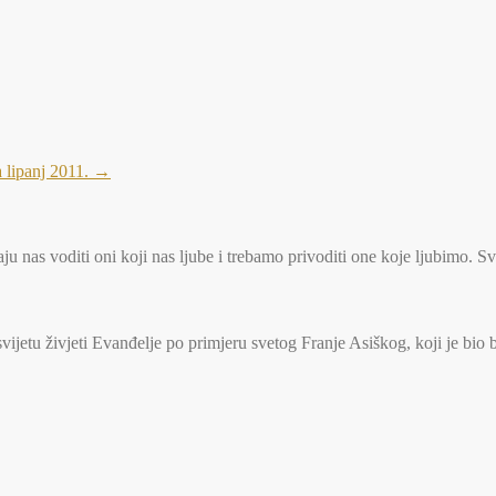
a lipanj 2011.
→
u nas voditi oni koji nas ljube i trebamo privoditi one koje ljubimo. S
jetu živjeti Evanđelje po primjeru svetog Franje Asiškog, koji je bio 