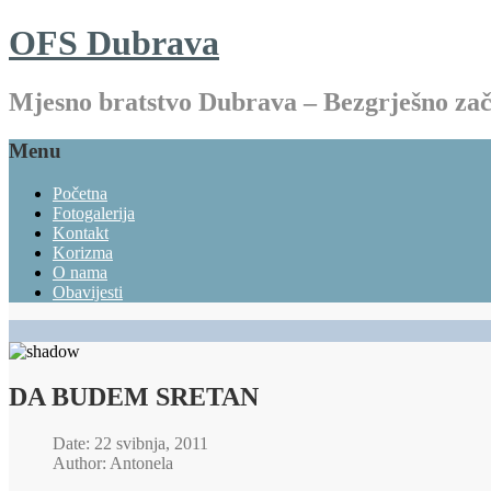
OFS Dubrava
Mjesno bratstvo Dubrava – Bezgrješno z
Menu
Početna
Fotogalerija
Kontakt
Korizma
O nama
Obavijesti
DA BUDEM SRETAN
Date: 22 svibnja, 2011
Author: Antonela