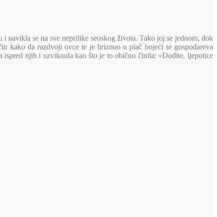
lu i navikla se na sve neprilike seoskog života. Tako joj se jednom, dok
ačin kako da razdvoji ovce te je briznuo u plač bojeći se gospodareva
a ispred njih i uzviknula kao što je to obično činila: »Dođite, ljepotice