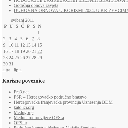
HODOČAŠĆE ZAGREBAČKIH MJESNIH BRATSTAVA I 
Godišnja obnova zavjeta
DUHOVNA OBNOVA U KORIZMI 2024. U KRIŽEVCIM
svibanj 2011
P
U
S
Č
P
S
N
1
2
3
4
5
6
7
8
9
10
11
12
13
14
15
16
17
18
19
20
21
22
23
24
25
26
27
28
29
30
31
« tra
lip »
Korisne poveznice
Fra3.net
FSR – Hercegovačko područno bratstvo
Hercegovačka franjevačka provincija Uznesenja BDM
katolici.org
Međugorje
Međunarodno vijeće OFS-a
OFS.hr
Područno bratstvo blaženog Alojzija Stepinca