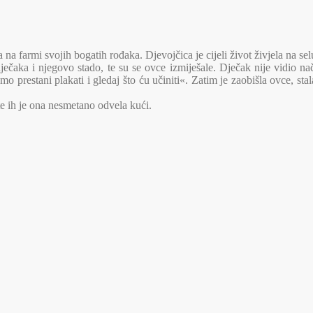
a na farmi svojih bogatih rođaka. Djevojčica je cijeli život živjela na se
ječaka i njegovo stado, te su se ovce izmiješale. Dječak nije vidio n
o prestani plakati i gledaj što ću učiniti«. Zatim je zaobišla ovce, stal
 te ih je ona nesmetano odvela kući.