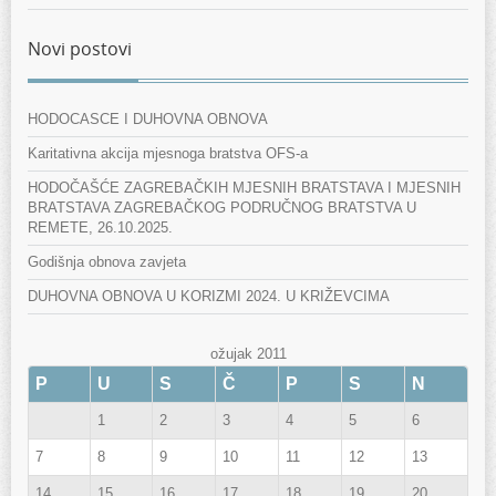
Novi postovi
HODOCASCE I DUHOVNA OBNOVA
Karitativna akcija mjesnoga bratstva OFS-a
HODOČAŠĆE ZAGREBAČKIH MJESNIH BRATSTAVA I MJESNIH
BRATSTAVA ZAGREBAČKOG PODRUČNOG BRATSTVA U
REMETE, 26.10.2025.
Godišnja obnova zavjeta
DUHOVNA OBNOVA U KORIZMI 2024. U KRIŽEVCIMA
ožujak 2011
P
U
S
Č
P
S
N
1
2
3
4
5
6
7
8
9
10
11
12
13
14
15
16
17
18
19
20