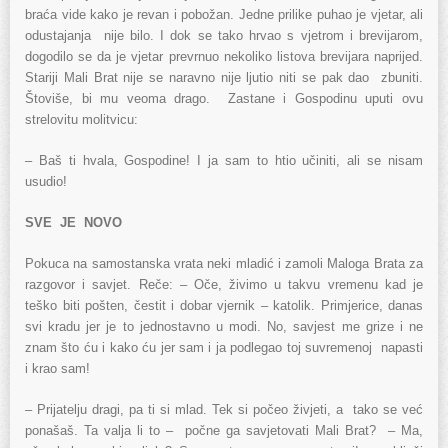
braća vide kako je revan i pobožan. Jedne prilike puhao je vjetar, ali
odustajanja nije bilo. I dok se tako hrvao s vjetrom i brevijarom,
dogodilo se da je vjetar prevrnuo nekoliko listova brevijara naprijed.
Stariji Mali Brat nije se naravno nije ljutio niti se pak dao zbuniti.
Štoviše, bi mu veoma drago. Zastane i Gospodinu uputi ovu
strelovitu molitvicu:
– Baš ti hvala, Gospodine! I ja sam to htio učiniti, ali se nisam
usudio!
SVE JE NOVO
Pokuca na samostanska vrata neki mladić i zamoli Maloga Brata za
razgovor i savjet. Reče: – Oče, živimo u takvu vremenu kad je
teško biti pošten, čestit i dobar vjernik – katolik. Primjerice, danas
svi kradu jer je to jednostavno u modi. No, savjest me grize i ne
znam što ću i kako ću jer sam i ja podlegao toj suvremenoj napasti
i krao sam!
– Prijatelju dragi, pa ti si mlad. Tek si počeo živjeti, a tako se već
ponašaš. Ta valja li to – počne ga savjetovati Mali Brat? – Ma,