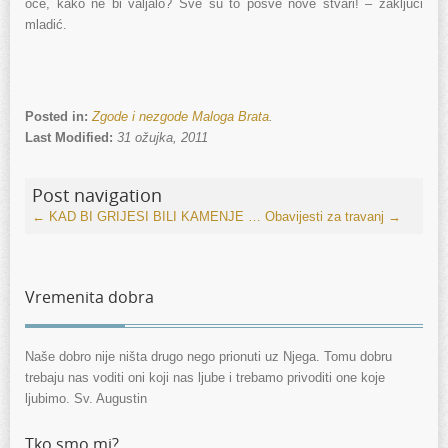
oče, kako ne bi valjalo? Sve su to posve nove stvari! – zaključi
mladić.
Posted in:
Zgode i nezgode Maloga Brata
.
Last Modified:
31 ožujka, 2011
Post navigation
←
KAD BI GRIJESI BILI KAMENJE …
Obavijesti za travanj
→
Vremenita dobra
Naše dobro nije ništa drugo nego prionuti uz Njega. Tomu dobru
trebaju nas voditi oni koji nas ljube i trebamo privoditi one koje
ljubimo. Sv. Augustin
Tko smo mi?