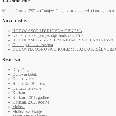
Tko smo mi?
Mi smo članovi FSR-a (Franjevačkog svjetovnog reda) i nastojimo u svi
Novi postovi
HODOCASCE I DUHOVNA OBNOVA
Karitativna akcija mjesnoga bratstva OFS-a
HODOČAŠĆE ZAGREBAČKIH MJESNIH BRATSTAVA I 
Godišnja obnova zavjeta
DUHOVNA OBNOVA U KORIZMI 2024. U KRIŽEVCIM
Bratstvo
Događanja
Duhovni kutak
Godina vjere
Hodočašća Bratstva
Karitativne akcije
Korizma
Korizma 2011. godine
Korizma 2017. godine
Molitve
Molitve sv. Franje