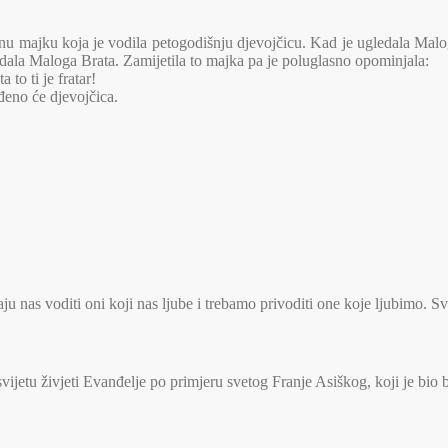
dnu majku koja je vodila petogodišnju djevojčicu. Kad je ugledala Malog
gledala Maloga Brata. Zamijetila to majka pa je poluglasno opominjala:
to ti je fratar!
đeno će djevojčica.
u nas voditi oni koji nas ljube i trebamo privoditi one koje ljubimo. S
jetu živjeti Evanđelje po primjeru svetog Franje Asiškog, koji je bio 