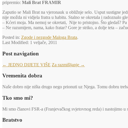
pripremio:
Mali Brat FRAMIR
Zaputio se Mali Brat na vjeronauk u obližnje selo. Usput sustigne je
nije možda ni vidjela fratra u habitu. Stalno se okretala i radoznalo 
– Kćeri moja. Ma nemoj se okretati, Nije to pristojno. Što gledaš? Pa ta 
– Ne razumijem, nama, kako fratar? Gore je striko, a dolje teta – začu
Posted in:
Zgode i nezgode Maloga Brata
.
Last Modified:
1 veljače, 2011
Post navigation
←
JEDNO DIJETE VIŠE
Za razmišljanje
→
Vremenita dobra
Naše dobro nije ništa drugo nego prionuti uz Njega. Tomu dobru trebaj
Tko smo mi?
Mi smo članovi FSR-a (Franjevačkog svjetovnog reda) i nastojimo u svi
Bratstvo