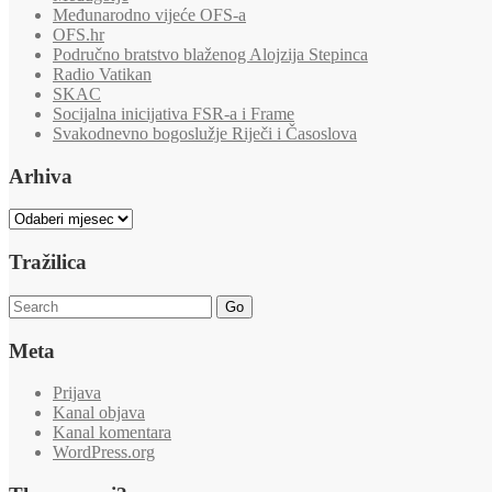
Međunarodno vijeće OFS-a
OFS.hr
Područno bratstvo blaženog Alojzija Stepinca
Radio Vatikan
SKAC
Socijalna inicijativa FSR-a i Frame
Svakodnevno bogoslužje Riječi i Časoslova
Arhiva
Arhiva
Tražilica
Go
Meta
Prijava
Kanal objava
Kanal komentara
WordPress.org