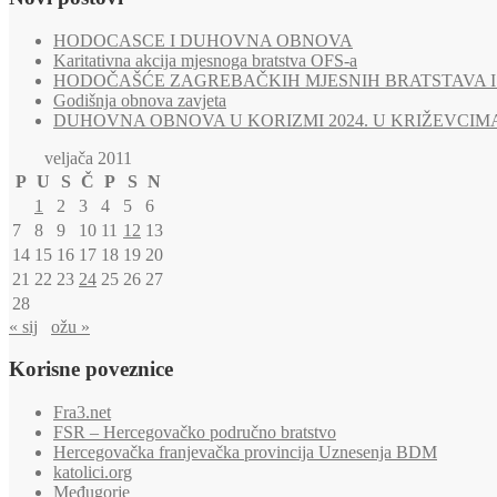
HODOCASCE I DUHOVNA OBNOVA
Karitativna akcija mjesnoga bratstva OFS-a
HODOČAŠĆE ZAGREBAČKIH MJESNIH BRATSTAVA I 
Godišnja obnova zavjeta
DUHOVNA OBNOVA U KORIZMI 2024. U KRIŽEVCIM
veljača 2011
P
U
S
Č
P
S
N
1
2
3
4
5
6
7
8
9
10
11
12
13
14
15
16
17
18
19
20
21
22
23
24
25
26
27
28
« sij
ožu »
Korisne poveznice
Fra3.net
FSR – Hercegovačko područno bratstvo
Hercegovačka franjevačka provincija Uznesenja BDM
katolici.org
Međugorje