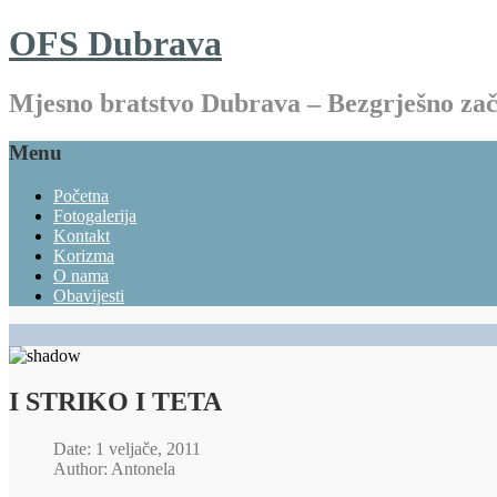
OFS Dubrava
Mjesno bratstvo Dubrava – Bezgrješno z
Menu
Početna
Fotogalerija
Kontakt
Korizma
O nama
Obavijesti
I STRIKO I TETA
Date: 1 veljače, 2011
Author: Antonela