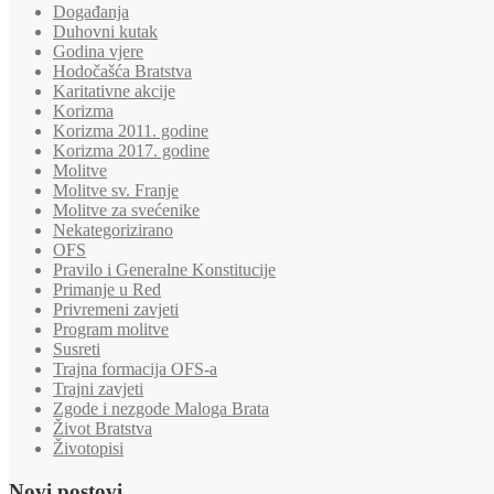
Događanja
Duhovni kutak
Godina vjere
Hodočašća Bratstva
Karitativne akcije
Korizma
Korizma 2011. godine
Korizma 2017. godine
Molitve
Molitve sv. Franje
Molitve za svećenike
Nekategorizirano
OFS
Pravilo i Generalne Konstitucije
Primanje u Red
Privremeni zavjeti
Program molitve
Susreti
Trajna formacija OFS-a
Trajni zavjeti
Zgode i nezgode Maloga Brata
Život Bratstva
Životopisi
Novi postovi