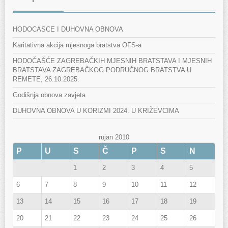
HODOCASCE I DUHOVNA OBNOVA
Karitativna akcija mjesnoga bratstva OFS-a
HODOČAŠĆE ZAGREBAČKIH MJESNIH BRATSTAVA I MJESNIH
BRATSTAVA ZAGREBAČKOG PODRUČNOG BRATSTVA U
REMETE, 26.10.2025.
Godišnja obnova zavjeta
DUHOVNA OBNOVA U KORIZMI 2024. U KRIŽEVCIMA
rujan 2010
P
U
S
Č
P
S
N
1
2
3
4
5
6
7
8
9
10
11
12
13
14
15
16
17
18
19
20
21
22
23
24
25
26