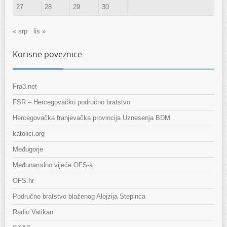
27
28
29
30
« srp
lis »
Korisne poveznice
Fra3.net
FSR – Hercegovačko područno bratstvo
Hercegovačka franjevačka provincija Uznesenja BDM
katolici.org
Međugorje
Međunarodno vijeće OFS-a
OFS.hr
Područno bratstvo blaženog Alojzija Stepinca
Radio Vatikan