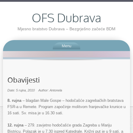
OFS Dubrava
Mjesno bratstvo Dubrava – Bezgrješno začeće BDM
Menu
Obavijesti
Date: 5 rujna, 2010
Author: Antonela
8. rujna
– blagdan Male Gospe – hodočašće zagrebačkih bratstava
FSR-a u Remete. Program započinje molitvom franjevačke krunice u
16 sati. Sv. misa je u 16.30 sati.
12. rujna
– 279. zavjetno hodočašće grada Zagreba u Mariju
Bistricu. Polazak je u 7.30 ispred Katedrale. Križni put je u 9 sati, a