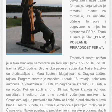
ostvarivanja naše trajne
formacije, organiziralo je
tematski susret za
formaciju, za ministre,
učitelje formacije i
odgovorne u mjesnim
bratstvima FSR-a. Tema
susreta je bila:
„POZIV,
POSLANJE I
PRIPADNOST FSR-u“.
Trodnevni susret održan
je u franjevačkom samostanu na Košljunu (otok Krk) od 16. do 18.
travnja 2010. godine. Bilo je oko pedeset sudionika. Naše bratstvo
su predstavljale s. Mara Budimir, blagajnica i s. Dragica Laštro,
tajnica. Program susreta je započeo u petak, 16. travnja, polaskom
autobusa iz Varaždina u 13 sati. Iz Zagreba se krenulo u 15 sati, a
na otočić Košljun stigli smo u 19 sati.Nakon kratkog odmora,
smještaja i večere, dan smo završili večernjom molitvom iz
Časoslova koju je predvodio fra Zdravko Lazić, a sudjelovala su sva
braća i sestre.Subota, 17. travnja je započela jutarnjom molitvom iz
Časoslova. Nakon pozdrava, predstavljanja i najave programa slavili