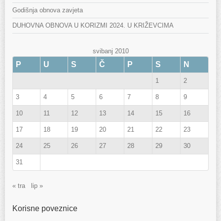
Godišnja obnova zavjeta
DUHOVNA OBNOVA U KORIZMI 2024. U KRIŽEVCIMA
svibanj 2010
P
U
S
Č
P
S
N
1
2
3
4
5
6
7
8
9
10
11
12
13
14
15
16
17
18
19
20
21
22
23
24
25
26
27
28
29
30
31
« tra
lip »
Korisne poveznice