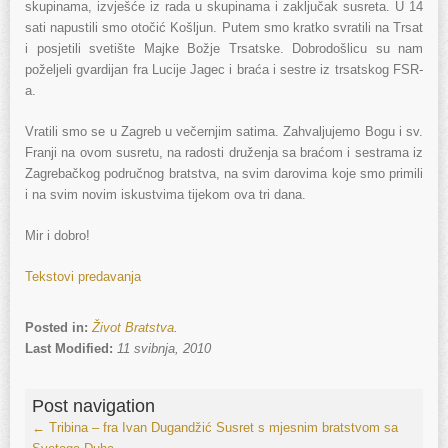
skupinama, izvješće iz rada u skupinama i zaključak susreta. U 14
sati napustili smo otočić Košljun. Putem smo kratko svratili na Trsat
i posjetili svetište Majke Božje Trsatske. Dobrodošlicu su nam
poželjeli gvardijan fra Lucije Jagec i braća i sestre iz trsatskog FSR-
a.
Vratili smo se u Zagreb u večernjim satima. Zahvaljujemo Bogu i sv.
Franji na ovom susretu, na radosti druženja sa braćom i sestrama iz
Zagrebačkog područnog bratstva, na svim darovima koje smo primili
i na svim novim iskustvima tijekom ova tri dana.
Mir i dobro!
Tekstovi predavanja
Posted in:
Život Bratstva
.
Last Modified:
11 svibnja, 2010
Post navigation
←
Tribina – fra Ivan Dugandžić
Susret s mjesnim bratstvom sa