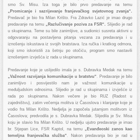
smo Sv. Misu. Iza toga je bilo prvo predavanje na temu
„Promicanje
i sazrijevanje franjevačkog svjetovnog zvanja“.
Predavač je bio fra Milan Krišto. Fra Zdravko Lazić je imao drugo
predavanje na temu
„Razlučivanje poziva za FSR“.
Slijedio je rad
u skupinama. Teme su bile zanimljive, a sudionici susreta aktivni u
odgovaranju na postavljena pitanja vezana za predavanja i u
iznošenju iskustava iz svojih bratstava. Iza ručka i kratkog odmora,
koji smo iskoristili za šetnju po otočiću, program smo nastavili
iznošenjem izvješća iz rada u skupinama.
Predavanje koje je uslijedilo imala je s. Dubravka Medak na temu
„Važnost razvijanja
komunikacije u bratstvu“
.
Predavanje je bilo
zanimljivo i posvijestilo nam je važnost komunikacije u
međuljudskim odnosima. Slijedio je rad u skupinama i izvješće iz
rada po skupinama. Nakon večere je bio RUZ (Radost u
zajedništvu), zatim večernja molitva iz Časoslova i klanjanje koje je
vodio fra Milan Krišto. Nedjelja je započela jutarnjom molitvom iz
Časoslova; predvodila je s. Dubravka Medak. Slijedila je Sv. Misa
koju je slavio fra Milan Krišto. U nedjelju ujutro predavanje je imao
br. Stjepan Lice, FSR Kaptol, na temu
„Evanđeoski zanos kao
temeljna
franjevačka služba“
. Nakon predavanja bio je rad u