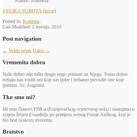
Author: Antonela
VELIKA SUBOTA
(
izvor
)
Posted in:
Korizma
.
Last Modified:
2 travnja, 2010
Post navigation
←
Veliki petak
Uskrs
→
Vremenita dobra
Naše dobro nije ništa drugo nego prionuti uz Njega. Tomu dobru
trebaju nas voditi oni koji nas ljube i trebamo privoditi one koje
ljubimo. Sv. Augustin
Tko smo mi?
Mi smo članovi FSR-a (Franjevačkog svjetovnog reda) i nastojimo u
svijetu živjeti Evanđelje po primjeru svetog Franje Asiškog, koji je
bio brat svakom stvorenju.
Bratstvo