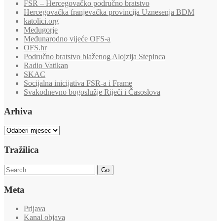
FSR – Hercegovačko područno bratstvo
Hercegovačka franjevačka provincija Uznesenja BDM
katolici.org
Međugorje
Međunarodno vijeće OFS-a
OFS.hr
Područno bratstvo blaženog Alojzija Stepinca
Radio Vatikan
SKAC
Socijalna inicijativa FSR-a i Frame
Svakodnevno bogoslužje Riječi i Časoslova
Arhiva
Arhiva
Tražilica
Go
Meta
Prijava
Kanal objava