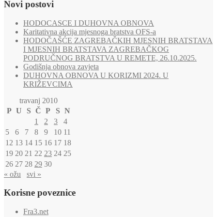
Novi postovi
HODOCASCE I DUHOVNA OBNOVA
Karitativna akcija mjesnoga bratstva OFS-a
HODOČAŠĆE ZAGREBAČKIH MJESNIH BRATSTAVA
I MJESNIH BRATSTAVA ZAGREBAČKOG
PODRUČNOG BRATSTVA U REMETE, 26.10.2025.
Godišnja obnova zavjeta
DUHOVNA OBNOVA U KORIZMI 2024. U
KRIŽEVCIMA
travanj 2010
P
U
S
Č
P
S
N
1
2
3
4
5
6
7
8
9
10
11
12
13
14
15
16
17
18
19
20
21
22
23
24
25
26
27
28
29
30
« ožu
svi »
Korisne poveznice
Fra3.net