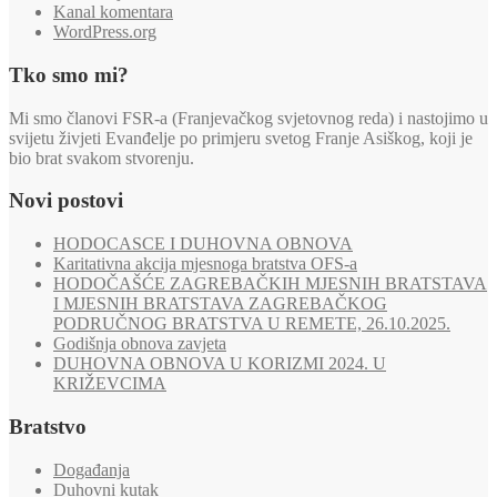
Kanal komentara
WordPress.org
Tko smo mi?
Mi smo članovi FSR-a (Franjevačkog svjetovnog reda) i nastojimo u
svijetu živjeti Evanđelje po primjeru svetog Franje Asiškog, koji je
bio brat svakom stvorenju.
Novi postovi
HODOCASCE I DUHOVNA OBNOVA
Karitativna akcija mjesnoga bratstva OFS-a
HODOČAŠĆE ZAGREBAČKIH MJESNIH BRATSTAVA
I MJESNIH BRATSTAVA ZAGREBAČKOG
PODRUČNOG BRATSTVA U REMETE, 26.10.2025.
Godišnja obnova zavjeta
DUHOVNA OBNOVA U KORIZMI 2024. U
KRIŽEVCIMA
Bratstvo
Događanja
Duhovni kutak