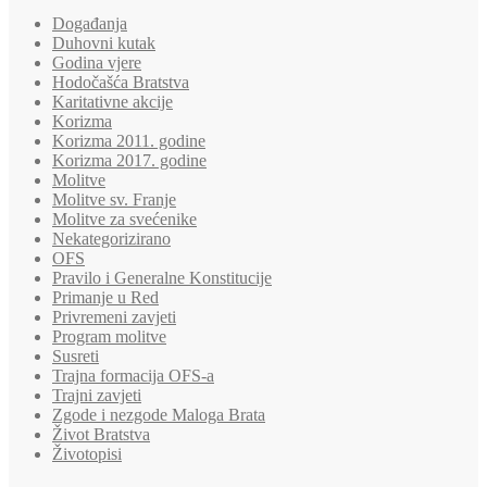
Događanja
Duhovni kutak
Godina vjere
Hodočašća Bratstva
Karitativne akcije
Korizma
Korizma 2011. godine
Korizma 2017. godine
Molitve
Molitve sv. Franje
Molitve za svećenike
Nekategorizirano
OFS
Pravilo i Generalne Konstitucije
Primanje u Red
Privremeni zavjeti
Program molitve
Susreti
Trajna formacija OFS-a
Trajni zavjeti
Zgode i nezgode Maloga Brata
Život Bratstva
Životopisi