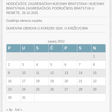
HODOČAŠĆE ZAGREBAČKIH MJESNIH BRATSTAVA I MJESNIH
BRATSTAVA ZAGREBAČKOG PODRUČNOG BRATSTVA U
REMETE, 26.10.2025.
Godišnja obnova zavjeta
DUHOVNA OBNOVA U KORIZMI 2024. U KRIŽEVCIMA
srpanj 2012
P
U
S
Č
P
S
N
1
2
3
4
5
6
7
8
9
10
11
12
13
14
15
16
17
18
19
20
21
22
23
24
25
26
27
28
29
30
31
« lip
kol »