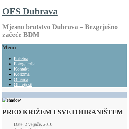
OFS Dubrava
Mjesno bratstvo Dubrava – Bezgrješno
začeće BDM
Menu
Početna
Fotogalerija
Kontakt
Korizma
O nama
Obavijesti
PRED KRIŽEM I SVETOHRANIŠTEM
Date: 2 veljače, 2010