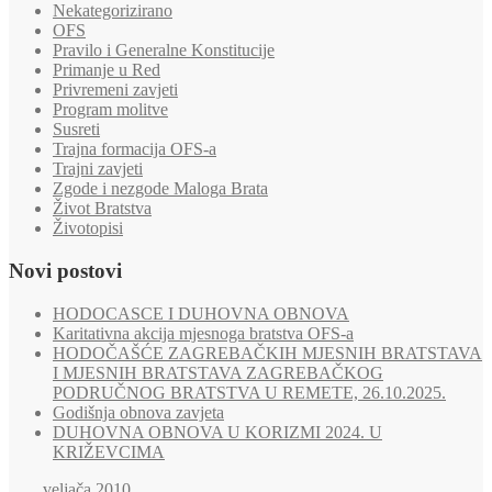
Nekategorizirano
OFS
Pravilo i Generalne Konstitucije
Primanje u Red
Privremeni zavjeti
Program molitve
Susreti
Trajna formacija OFS-a
Trajni zavjeti
Zgode i nezgode Maloga Brata
Život Bratstva
Životopisi
Novi postovi
HODOCASCE I DUHOVNA OBNOVA
Karitativna akcija mjesnoga bratstva OFS-a
HODOČAŠĆE ZAGREBAČKIH MJESNIH BRATSTAVA
I MJESNIH BRATSTAVA ZAGREBAČKOG
PODRUČNOG BRATSTVA U REMETE, 26.10.2025.
Godišnja obnova zavjeta
DUHOVNA OBNOVA U KORIZMI 2024. U
KRIŽEVCIMA
veljača 2010