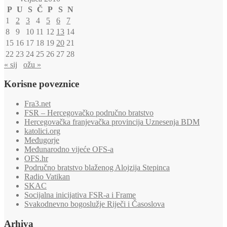
P
U
S
Č
P
S
N
1
2
3
4
5
6
7
8
9
10
11
12
13
14
15
16
17
18
19
20
21
22
23
24
25
26
27
28
« sij
ožu »
Korisne poveznice
Fra3.net
FSR – Hercegovačko područno bratstvo
Hercegovačka franjevačka provincija Uznesenja BDM
katolici.org
Međugorje
Međunarodno vijeće OFS-a
OFS.hr
Područno bratstvo blaženog Alojzija Stepinca
Radio Vatikan
SKAC
Socijalna inicijativa FSR-a i Frame
Svakodnevno bogoslužje Riječi i Časoslova
Arhiva