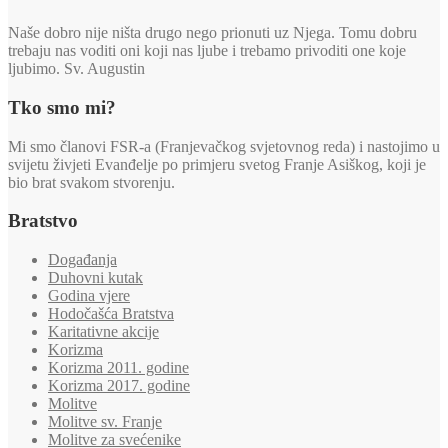
Naše dobro nije ništa drugo nego prionuti uz Njega. Tomu dobru
trebaju nas voditi oni koji nas ljube i trebamo privoditi one koje
ljubimo. Sv. Augustin
Tko smo mi?
Mi smo članovi FSR-a (Franjevačkog svjetovnog reda) i nastojimo u
svijetu živjeti Evanđelje po primjeru svetog Franje Asiškog, koji je
bio brat svakom stvorenju.
Bratstvo
Događanja
Duhovni kutak
Godina vjere
Hodočašća Bratstva
Karitativne akcije
Korizma
Korizma 2011. godine
Korizma 2017. godine
Molitve
Molitve sv. Franje
Molitve za svećenike