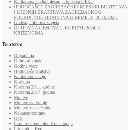
Karitativna akcija mjesnoga bratstva OFS-a
HODOČAŠĆE ZAGREBAČKIH MJESNIH BRATSTAVA
I MJESNIH BRATSTAVA ZAGREBAČKOG
PODRUČNOG BRATSTVA U REMETE, 26.10.2025.
Godišnja obnova zavjeta
DUHOVNA OBNOVA U KORIZMI 2024. U
KRIŽEVCIMA
Bratstvo
Događanja
Duhovni kutak
Godina vjere
Hodočašća Bratstva
Karitativne akcije
Korizma
Korizma 2011. godine
Korizma 2017. godine
Molitve
Molitve sv. Franje
Molitve za svećenike
Nekategorizirano
OFS
Pravilo i Generalne Konstitucije
Primanje u Red