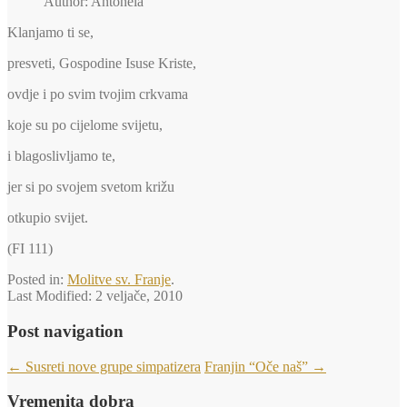
Author: Antonela
Klanjamo ti se,
presveti, Gospodine Isuse Kriste,
ovdje i po svim tvojim crkvama
koje su po cijelome svijetu,
i blagoslivljamo te,
jer si po svojem svetom križu
otkupio svijet.
(FI 111)
Posted in:
Molitve sv. Franje
.
Last Modified:
2 veljače, 2010
Post navigation
←
Susreti nove grupe simpatizera
Franjin “Oče naš”
→
Vremenita dobra