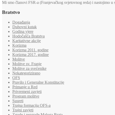
Mi smo članovi FSR-a (Franjevačkog svjetovnog reda) i nastojimo u svi
Bratstvo
Događanja
Duhovni kutak
Godina vjere
Hodočašća Bratstva
Karitativne akcije
Korizma
Korizma 2011. godine
Korizma 2017. godine
Molitve
Molitve sv. Franje
Molitve za svećenike
Nekategorizirano
OFS
Pravilo i Generalne Konstitucije
Primanje u Red
Privremeni zavjeti
Program molitve
Susreti
Trajna formacija OFS-a
Trajni zavjeti
Zgode i nezgode Maloga Brata