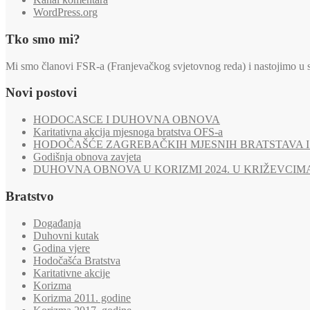
WordPress.org
Tko smo mi?
Mi smo članovi FSR-a (Franjevačkog svjetovnog reda) i nastojimo u svi
Novi postovi
HODOCASCE I DUHOVNA OBNOVA
Karitativna akcija mjesnoga bratstva OFS-a
HODOČAŠĆE ZAGREBAČKIH MJESNIH BRATSTAVA I 
Godišnja obnova zavjeta
DUHOVNA OBNOVA U KORIZMI 2024. U KRIŽEVCIM
Bratstvo
Događanja
Duhovni kutak
Godina vjere
Hodočašća Bratstva
Karitativne akcije
Korizma
Korizma 2011. godine