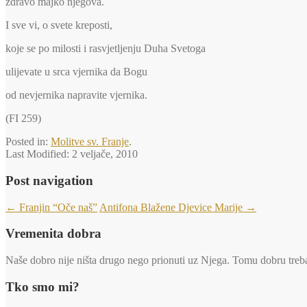
zdravo majko njegova.
I sve vi, o svete kreposti,
koje se po milosti i rasvjetljenju Duha Svetoga
ulijevate u srca vjernika da Bogu
od nevjernika napravite vjernika.
(FI 259)
Posted in:
Molitve sv. Franje
.
Last Modified:
2 veljače, 2010
Post navigation
←
Franjin “Oče naš”
Antifona Blažene Djevice Marije
→
Vremenita dobra
Naše dobro nije ništa drugo nego prionuti uz Njega. Tomu dobru trebaj
Tko smo mi?