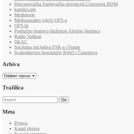
Hercegovačka franjevačka provincija Uznesenja BDM
katolici.org
Međugorje
Međunarodno vijeće OFS-a
OFS.hr
Područno bratstvo blaženog Alojzija Stepinca
Radio Vatikan
SKAC
Socijalna inicijativa FSR-a i Frame
Svakodnevno bogoslužje Riječi i Časoslova
Arhiva
Arhiva
Tražilica
Go
Meta
Prijava
Kanal objava
Kanal komentara