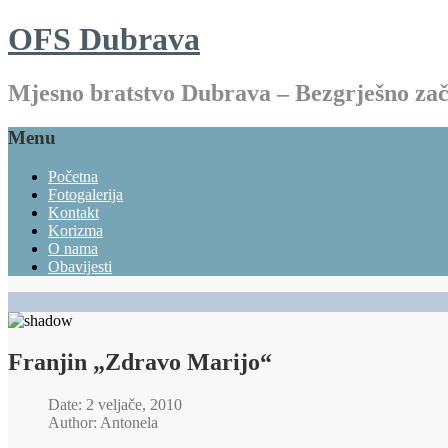
OFS Dubrava
Mjesno bratstvo Dubrava – Bezgrješno z
Menu
Početna
Fotogalerija
Kontakt
Korizma
O nama
Obavijesti
Franjin „Zdravo Marijo“
Date: 2 veljače, 2010
Author: Antonela